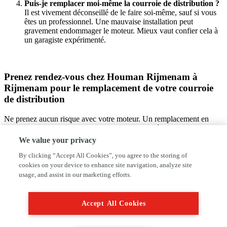
Puis-je remplacer moi-même la courroie de distribution ?
Il est vivement déconseillé de le faire soi-même, sauf si vous
êtes un professionnel. Une mauvaise installation peut
gravement endommager le moteur. Mieux vaut confier cela à
un garagiste expérimenté.
Prenez rendez-vous chez Houman Rijmenam à
Rijmenam pour le remplacement de votre courroie
de distribution
Ne prenez aucun risque avec votre moteur. Un remplacement en
temps voulu de la courroie de distribution vous évitera des
réparations coûteuses. Contactez Houman Rijmenam à Rijmenam
We value your privacy
pour un service fiable et efficace. Nous sommes situés à
Weynesbaan 1, 2820. Appelez-nous au 3215500850 ou écrivez à
By clicking “Accept All Cookies”, you agree to the storing of
rijmenam@houman.be pour réserver votre rendez-vous. Votre
cookies on your device to enhance site navigation, analyze site
tranquillité d’esprit commence ici !
usage, and assist in our marketing efforts.
Accept All Cookies